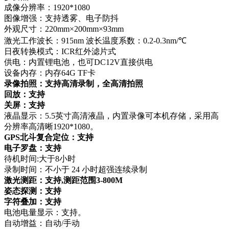
成像分辨率：1920*1080
图像增强：支持透雾、电子防抖
外观尺寸：220mm×200mm×93mm
激光工作波长：915nm 波长温度系数：0.2-0.3nm/℃
日夜转换模式：ICR红外滤片式
供电：内置锂电池，也可DC12V直接供电
设备内存：内存64G TF卡
录像拍照：支持高清录制，全高清拍照
回放：支持
关屏：支持
液晶显示：5.5英寸高清液晶，内置录像可本机存储，采用高
分辨率高清晰1920*1080。
GPS
北斗复合定位：支持
电子罗盘：支持
待机时间:大于8小时
录制时间：不小于 24 小时超强连续录制
激光测距：支持,测距范围3-800M
姿态探测：支持
字符叠加：支持
电池电量显示：支持。
自动增益：自动/手动