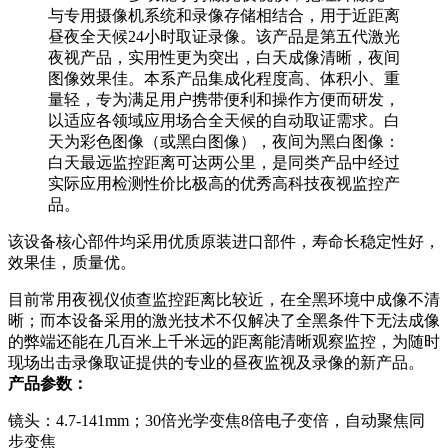
与专用摄像机系统和录像存储相结合，用于近距离
昼夜全天候24小时取证录像。该产品是第五代激光
夜视产品，实用性更为突出，白天成像清晰，夜间
图像效果佳。本系产品集成化程度高、体积小、重
量轻，专为满足用户携带便利和操作方便而研发，
以适应各领域应用场合全天候的自动取证需求。白
天为彩色图像（或黑白图像），夜间为黑白图像：
白天最远监控距离可达两公里，是同类产品中经过
实际应用检测性价比极高的优秀高科技夜视监控产
品。
该设备核心部件均采用优质原装进口部件，寿命长稳定性好，
效果佳，质量优。
目前常用夜视仪侦查监控距离比较近，在全黑环境中成像不清
晰；而本设备采用的激光技术不仅解决了全黑条件下无法成像
的弊端还能在几百米上千米远的距离能清晰观察监控，为随时
现场出击录像取证提供的专业的昼夜监视及录像的新产品。
产品参数：
镜头：4.7-141mm；30倍光学变焦8倍电子变倍，自动聚焦同
步变焦