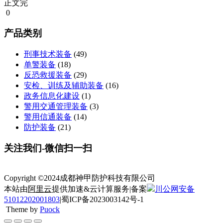
正文完
0
产品类别
刑事技术装备
(49)
单警装备
(18)
反恐救援装备
(29)
安检、训练及辅助装备
(16)
政务信息化建设
(1)
警用交通管理装备
(3)
警用信通装备
(14)
防护装备
(21)
关注我们-微信扫一扫
Copyright ©2024成都神甲防护科技有限公司
本站由
阿里云
提供加速&云计算服务|备案
川公网安备
51012202001803
|蜀ICP备2023003142号-1
Theme by
Puock