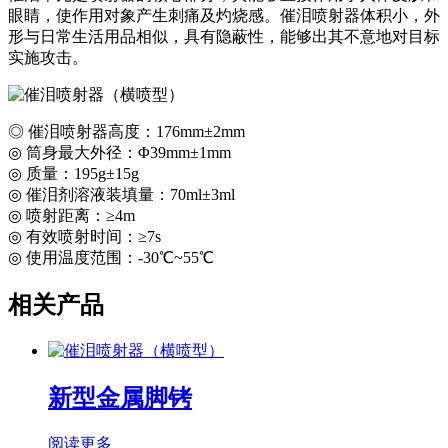
眼睛，使作用对象产生刺痛及灼烧感。催泪喷射器体积小，外
形与日常生活用品相似，具有隐蔽性，能够出其不意地对目标
实施攻击。
◎ 催泪喷射器高度：176mm±2mm
◎ 筒身最大外径：Φ39mm±1mm
◎ 质量：195g±15g
◎ 催泪剂溶液装填量：70ml±3ml
◎ 喷射距离：≥4m
◎ 有效喷射时间：≥7s
◎ 使用温度范围：-30℃~55℃
相关产品
新型金属脚铐
阅读更多